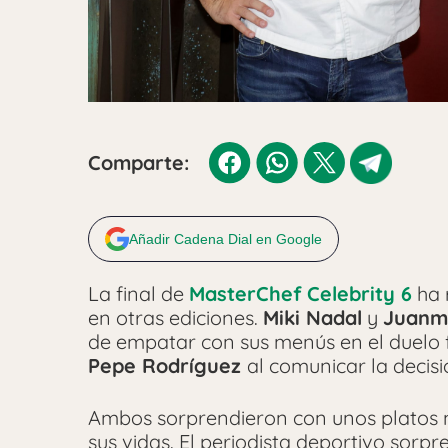
Comparte:
Añadir Cadena Dial en Google
La final de
MasterChef Celebrity 6
ha 
en otras ediciones.
Miki Nadal
y
Juanm
de empatar con sus menús en el duelo f
Pepe Rodríguez
al comunicar la decisi
Ambos sorprendieron con unos platos m
sus vidas. El periodista deportivo sorp