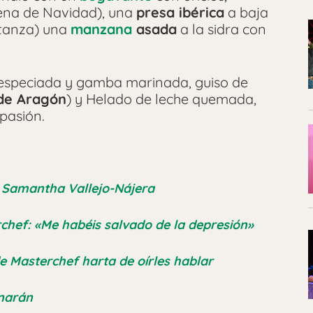
Cena de Navidad), una
presa ibérica
a baja
atanza) una
manzana
asada
a la sidra con
especiada y gamba marinada, guiso de
 de Aragón
) y Helado de leche quemada,
 pasión.
a Samantha Vallejo-Nájera
chef: «Me habéis salvado de la depresión»
e Masterchef harta de oírles hablar
onarán