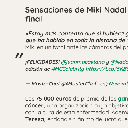
Sensaciones de Miki Nadal
final
«Estoy más contento que si hubiera g
que ha habido en toda la historia de
Miki en un total ante las cámaras del 
¡FELICIDADES!
@juanmacastano
y
@Nadal
edición de
#MCCelebrity
https://t.co/5K
— MasterChef (@MasterChef_es)
Novembe
Los
75.000 euros
de premio de los
gan
cáncer,
una organización cuyo objetiv
con la cura de esta enfermedad. Ademá
Teresa,
entidad sin ánimo de lucro que