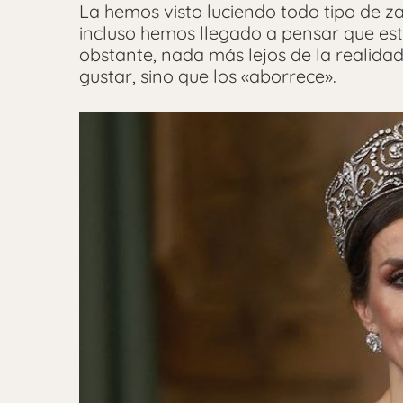
La hemos visto luciendo todo tipo de za
incluso hemos llegado a pensar que es
obstante, nada más lejos de la realidad
gustar, sino que los «aborrece».