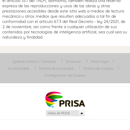
el artículo 33.1 del TRLPI, asimismo, también realiza una reserva
expresa de las reproducciones y usos de las obras y otras
prestaciones accesibles desde este sitio web a medios de lectura
mecánica u otros medios que resulten adecuados a tal fin de
conformidad con el artículo 67.3 del Real Decreto - ley 24/2021, de
2 de noviembre, así como frente a cualquier utilización de sus
contenidos por tecnologías de inteligencia artificial, sea cual sea su
naturaleza y finalidad.
Quiénes somos / Contacta
Emisoras
Aviso legal
Accesibilidad
Política de privacidad
Política de Cookies
Configuración de Cookies