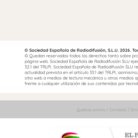
© Sociedad Española de Radiodifusión, S.L.U. 2026. T
© Quedan reservados todos los derechos tanto sobre prog
página web. Sociedad Española de Radiodifusión SLU ejerce
32.1 del TRLPI. Sociedad Española de Radiodifusión SLU re
actualidad prevista en el artículo 33.1 del TRLPI, asimis
sitio web a medios de lectura mecánica u otros medios qu
frente a cualquier utilización de sus contenidos por tecnolo
Quiénes somos / Contacta
Emi