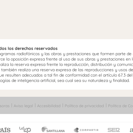
odos los derechos reservados
ramas radiofónicos y las obras y prestaciones que formen parte de e
 la oposición expresa frente al uso de sus obras y prestaciones en la
aliza la reserva expresa frente la reproducción, distribución y comuni
mo, también realiza una reserva expresa de las reproducciones y usos d
e resulten adecuados a tal fin de conformidad con el artículo 67.3 de
gías de inteligencia artificial, sea cual sea su naturaleza y finalidad.
soras
Aviso legal
Accesibilidad
Política de privacidad
Política de Co