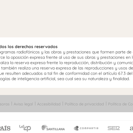
odos los derechos reservados
ramas radiofónicos y las obras y prestaciones que formen parte de e
 la oposición expresa frente al uso de sus obras y prestaciones en la
aliza la reserva expresa frente la reproducción, distribución y comuni
mo, también realiza una reserva expresa de las reproducciones y usos d
e resulten adecuados a tal fin de conformidad con el artículo 67.3 de
gías de inteligencia artificial, sea cual sea su naturaleza y finalidad.
soras
Aviso legal
Accesibilidad
Política de privacidad
Política de Co