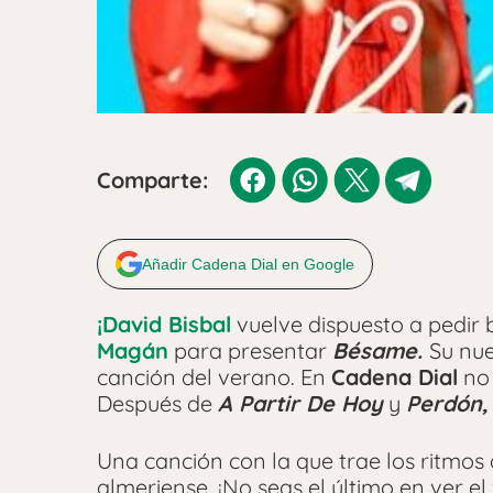
Comparte:
Añadir Cadena Dial en Google
¡David Bisbal
vuelve dispuesto a pedir 
Magán
para presentar
Bésame.
Su nue
canción del verano. En
Cadena Dial
no 
Después de
A Partir De Hoy
y
Perdón,
Una canción con la que trae los ritmos
almeriense. ¡No seas el último en ver el 