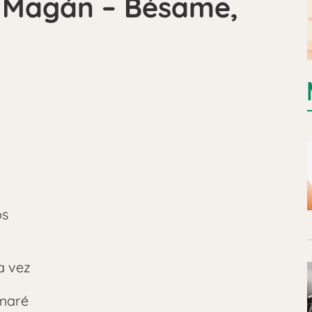
n Magán – Bésame,
os
a vez
amaré