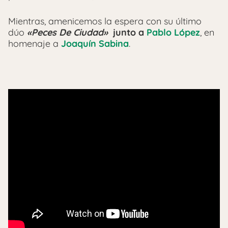
Mientras, amenicemos la espera con su último
dúo
«Peces De Ciudad»
junto a
Pablo López
, en
homenaje a
Joaquín Sabina
.