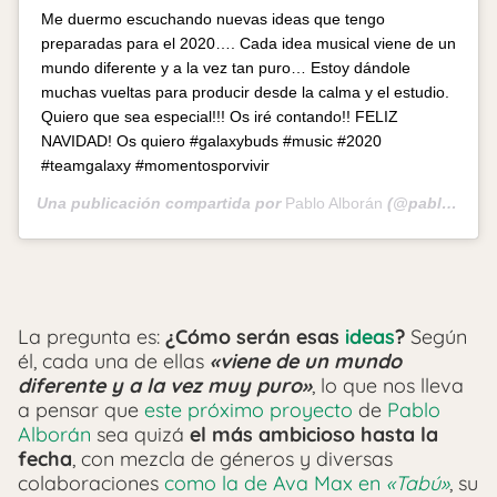
Me duermo escuchando nuevas ideas que tengo
preparadas para el 2020…. Cada idea musical viene de un
mundo diferente y a la vez tan puro… Estoy dándole
muchas vueltas para producir desde la calma y el estudio.
Quiero que sea especial!!! Os iré contando!! FELIZ
NAVIDAD! Os quiero #galaxybuds #music #2020
#teamgalaxy #momentosporvivir
Una publicación compartida por
Pablo Alborán
(@pabloalboran) el
La pregunta es:
¿Cómo serán esas
ideas
?
Según
él, cada una de ellas
«viene de un mundo
diferente y a la vez muy puro»
, lo que nos lleva
a pensar que
este próximo proyecto
de
Pablo
Alborán
sea quizá
el más ambicioso hasta la
fecha
, con mezcla de géneros y diversas
colaboraciones
como la de Ava Max en
«Tabú»
, su