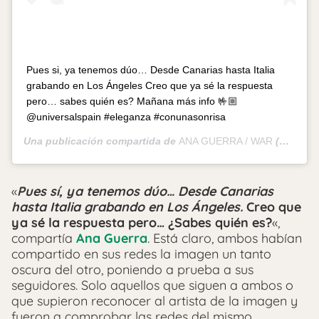
Pues si, ya tenemos dúo… Desde Canarias hasta Italia
grabando en Los Ángeles Creo que ya sé la respuesta
pero… sabes quién es? Mañana más info 🤟🏼
@universalspain #eleganza #conunasonrisa
Una publicación compartida de
ANA GUERRA / WAR
(@anaguerramusic) el
«
Pues sí, ya tenemos dúo… Desde Canarias
hasta Italia grabando en Los Ángeles.
Creo que
ya sé la respuesta pero… ¿Sabes quién es?
«,
compartía
Ana Guerra
. Está claro, ambos habían
compartido en sus redes la imagen un tanto
oscura del otro, poniendo a prueba a sus
seguidores. Solo aquellos que siguen a ambos o
que supieron reconocer al artista de la imagen y
fueron a comprobar las redes del mismo