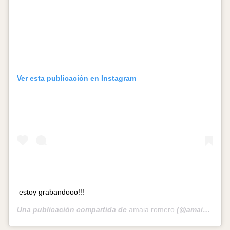
Ver esta publicación en Instagram
estoy grabandooo!!!
Una publicación compartida de
amaia romero
(@amaia) el
26