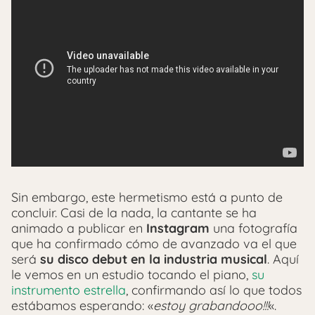
Sin embargo, este hermetismo está a punto de
concluir. Casi de la nada, la cantante se ha
animado a publicar en
Instagram
una fotografía
que ha confirmado cómo de avanzado va el que
será
su disco debut en la industria musical
. Aquí
le vemos en un estudio tocando el piano,
su
instrumento estrella
, confirmando así lo que todos
estábamos esperando: «
estoy grabandooo!!!
«.