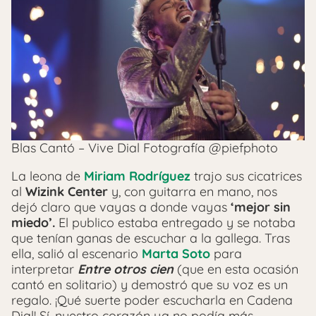
Blas Cantó – Vive Dial Fotografía @piefphoto
La leona de
Miriam Rodríguez
trajo sus cicatrices
al
Wizink Center
y, con guitarra en mano, nos
dejó claro que vayas a donde vayas
‘mejor sin
miedo’.
El publico estaba entregado y se notaba
que tenían ganas de escuchar a la gallega. Tras
ella, salió al escenario
Marta Soto
para
interpretar
Entre otros cien
(que en esta ocasión
cantó en solitario) y demostró que su voz es un
regalo. ¡Qué suerte poder escucharla en Cadena
Dial! Sí, nuestro corazón ya no podía más…