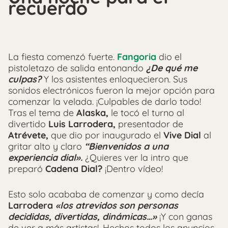
recuerdo
La fiesta comenzó fuerte.
Fangoria
dio el
pistoletazo de salida entonando
¿De qué me
culpas?
Y los asistentes enloquecieron. Sus
sonidos electrónicos fueron la mejor opción para
comenzar la velada. ¡Culpables de darlo todo!
Tras el tema de
Alaska,
le tocó el turno al
divertido
Luis Larrodera,
presentador de
Atrévete,
que dio por inaugurado el
Vive Dial
al
gritar alto y claro
“Bienvenidos a una
experiencia dial».
¿Quieres ver la intro que
preparó
Cadena Dial?
¡Dentro vídeo!
Esto solo acababa de comenzar y como decía
Larrodera
«los atrevidos son personas
decididas, divertidas, dinámicas…»
¡Y con ganas
de ver a más artistas!. Hechos todos los anuncios,