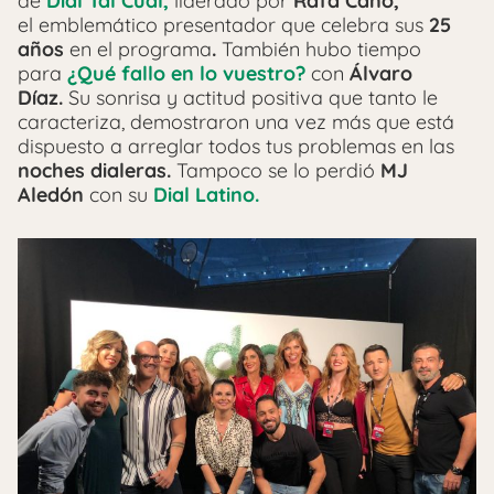
de
Dial Tal Cual,
liderado por
Rafa Cano,
el emblemático presentador que celebra sus
25
años
en el programa
.
También hubo tiempo
para
¿Qué fallo en lo vuestro?
con
Álvaro
Díaz.
Su sonrisa y actitud positiva que tanto le
caracteriza, demostraron una vez más que está
dispuesto a arreglar todos tus problemas en las
noches dialeras.
Tampoco se lo perdió
MJ
Aledón
con su
Dial Latino.