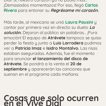
¡Demasiados momentazos! Por eso, llegó
Carlos
Rivera
para entonar su
Regrésame mi corazón.
Más tarde, al mexicano se unió
Laura Pausini
y
cantar por primera vez en directo su dueto
La
solución.
Dejaron al público sin palabras… ¡Pura
emoción! El equipo de
Atrévete
tampoco se quiso
perder la fiesta y junto a
Luis Larrodera
pudimos
ver a
Patricia Imaz
e
Isidro Montalvo.
Las risas
estaban aseguradas. Además, fue el momento
para anunciar
el lanzamiento del disco de
Atrévete.
Se pondrá a la venta el
20 de
septiembre
y aparecerán las canciones que
suenan en el programa cada mañana.
Cosas que solo ocurren
en el Vive Dial