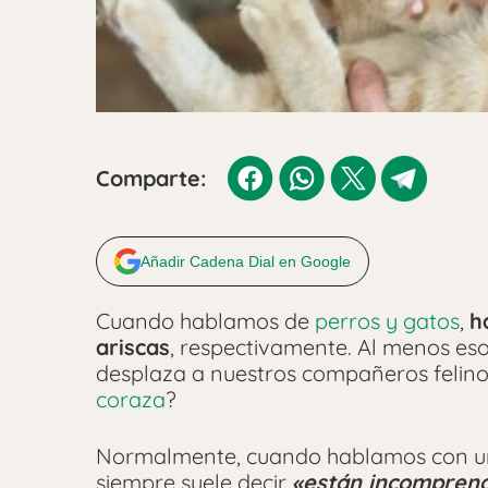
Comparte:
Añadir Cadena Dial en Google
Cuando hablamos de
perros y gatos
,
h
ariscas
, respectivamente. Al menos eso 
desplaza a nuestros compañeros felin
coraza
?
Normalmente, cuando hablamos con 
siempre suele decir
«están incomprend