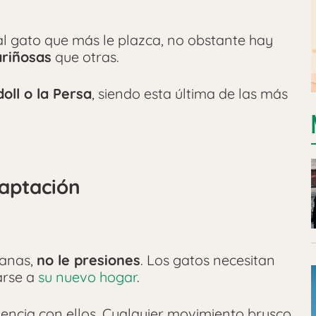
l gato que más le plazca, no obstante hay
ariñosas
que otras.
oll o la Persa
, siendo esta última de las más
daptación
manas,
no le presiones
. Los gatos necesitan
arse a
su nuevo hogar
.
iencia con ellos. Cualquier movimiento brusco