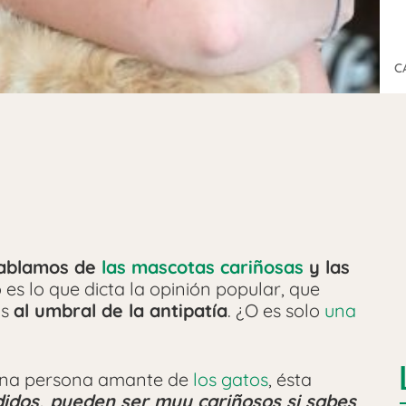
C
ablamos de
las mascotas cariñosas
y las
es lo que dicta la opinión popular, que
os
al umbral de la antipatía
. ¿O es solo
una
una persona amante de
los gatos
, ésta
idos, pueden ser muy cariñosos si sabes