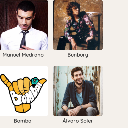
Manuel Medrano
Bunbury
Bombai
Álvaro Soler