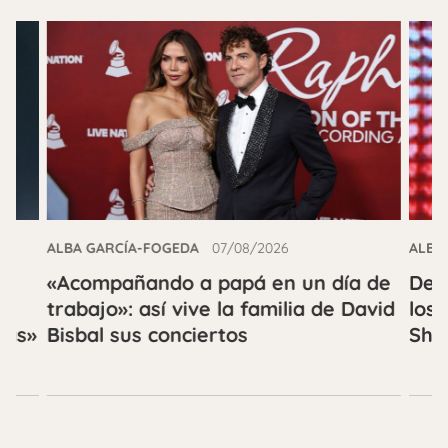
ALBA
ALBA GARCÍA-FOGEDA
07/08/2026
n
De l
«Acompañando a papá en un día de
lo
los
trabajo»: así vive la familia de David
más»
Sha
Bisbal sus conciertos