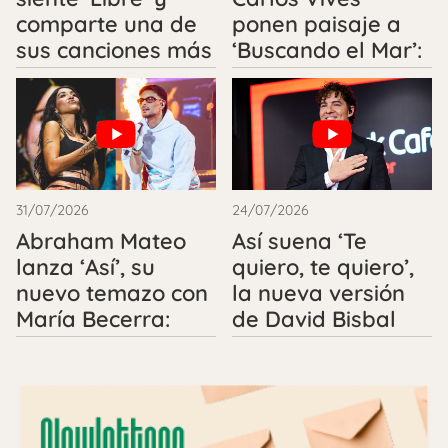
comparte una de
ponen paisaje a
sus canciones más
‘Buscando el Mar’:
personales: Letra
Letra completa y
completa
Videoclip
31/07/2026
24/07/2026
Abraham Mateo
Así suena ‘Te
lanza ‘Así’, su
quiero, te quiero’,
nuevo temazo con
la nueva versión
María Becerra:
de David Bisbal
Letra completa y
para ‘ETERNOS’:
videoclip
videoclip y letra
completa