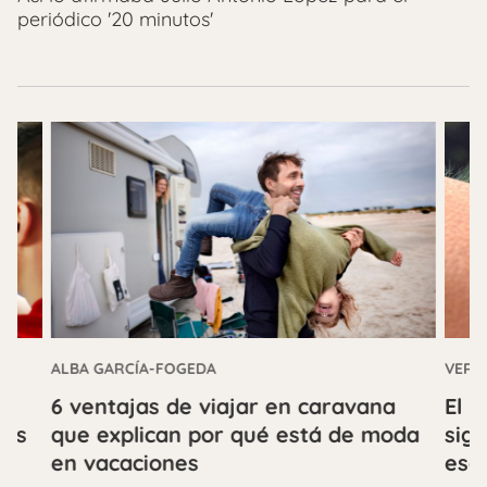
periódico '20 minutos'
ALBA GARCÍA-FOGEDA
VERO
e:
6 ventajas de viajar en caravana
El m
rás
que explican por qué está de moda
sign
en vacaciones
esc