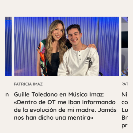
PATRICIA IMAZ
PATRI
 en
Guille Toledano en Música Imaz:
Nil 
e
«Dentro de OT me iban informando
con
de la evolución de mi madre. Jamás
Lun
nos han dicho una mentira»
Bro
pro