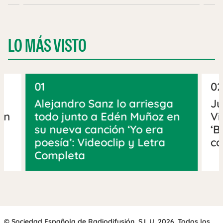
LO MÁS VISTO
01
02
Alejandro Sanz lo arriesga
Ju
an
todo junto a Edén Muñoz en
Vi
su nueva canción ‘Yo era
‘B
poesía’: Videoclip y Letra
co
Completa
© Sociedad Española de Radiodifusión, S.L.U. 2026. Todos los