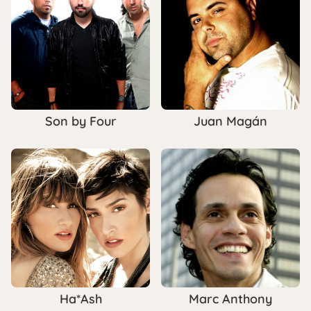
Son by Four
Juan Magán
Ha*Ash
Marc Anthony