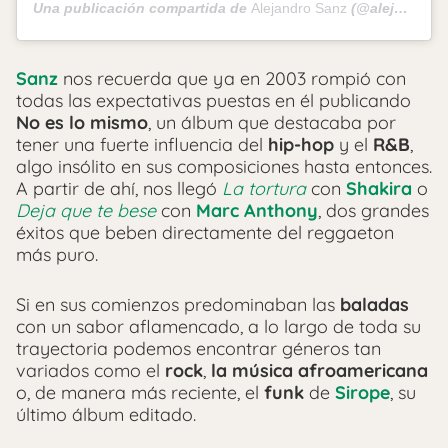
Una publicación compartida de
Alejandro Sanz
(@alejandrosanz) el
Sanz
nos recuerda que ya en 2003 rompió con
todas las expectativas puestas en él publicando
No es lo mismo
, un álbum que destacaba por
tener una fuerte influencia del
hip-hop
y el
R&B
,
algo insólito en sus composiciones hasta entonces.
A partir de ahí, nos llegó
La tortura
con
Shakira
o
Deja que te bese
con
Marc Anthony
, dos grandes
éxitos que beben directamente del reggaeton
más puro.
Si en sus comienzos predominaban las
baladas
con un sabor aflamencado, a lo largo de toda su
trayectoria podemos encontrar géneros tan
variados como el
rock
,
la música afroamericana
o, de manera más reciente, el
funk
de
Sirope
, su
último álbum editado.