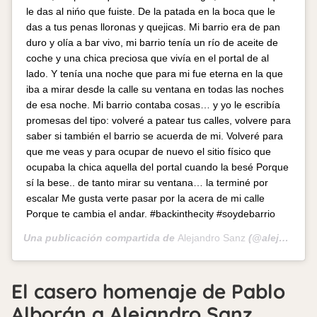
le das al nińo que fuiste. De la patada en la boca que le
das a tus penas lloronas y quejicas. Mi barrio era de pan
duro y olía a bar vivo, mi barrio tenía un río de aceite de
coche y una chica preciosa que vivía en el portal de al
lado. Y tenía una noche que para mi fue eterna en la que
iba a mirar desde la calle su ventana en todas las noches
de esa noche. Mi barrio contaba cosas… y yo le escribía
promesas del tipo: volveré a patear tus calles, volvere para
saber si también el barrio se acuerda de mi. Volveré para
que me veas y para ocupar de nuevo el sitio físico que
ocupaba la chica aquella del portal cuando la besé Porque
sí la bese.. de tanto mirar su ventana… la terminé por
escalar Me gusta verte pasar por la acera de mi calle
Porque te cambia el andar. #backinthecity #soydebarrio
Una publicación compartida de
Alejandro Sanz
(@alejandrosanz) el
El casero homenaje de Pablo
Alborán a Alejandro Sanz