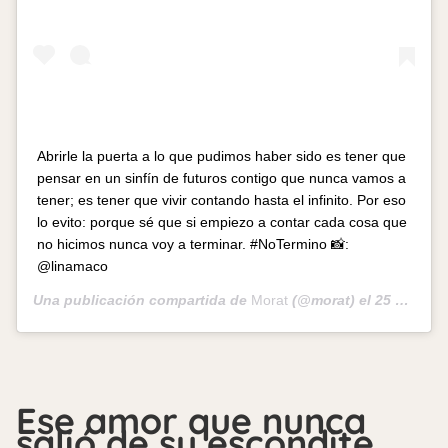
Abrirle la puerta a lo que pudimos haber sido es tener que
pensar en un sinfín de futuros contigo que nunca vamos a
tener; es tener que vivir contando hasta el infinito. Por eso
lo evito: porque sé que si empiezo a contar cada cosa que
no hicimos nunca voy a terminar. #NoTermino 📸:
@linamaco
Una publicación compartida de
Morat
(@morat) el
25 Feb, 2020 a las 9:25 PST
Ese amor que nunca
salió de su escondite