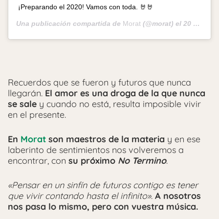
¡Preparando el 2020! Vamos con toda. 🤘🤘
Una publicación compartida de
Morat
(@morat) el
20 Dic, 2019 a las 4:15 PST
Recuerdos que se fueron y futuros que nunca
llegarán.
El amor es una droga de la que nunca
se sale
y cuando no está, resulta imposible vivir
en el presente.
En
Morat
son maestros de la materia
y en ese
laberinto de sentimientos nos volveremos a
encontrar, con
su próximo
No Termino
.
«Pensar en un sinfín de futuros contigo es tener
que vivir contando hasta el infinito»
.
A nosotros
nos pasa lo mismo, pero con vuestra música.