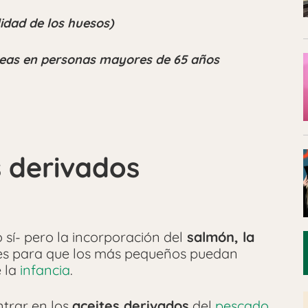
ilidad de los huesos)
óseas en personas mayores de 65 años
s derivados
o sí- pero la incorporación del
salmón, la
es para que los más pequeños puedan
e la
infancia
.
trar en los
aceites derivados
del
pescado
,