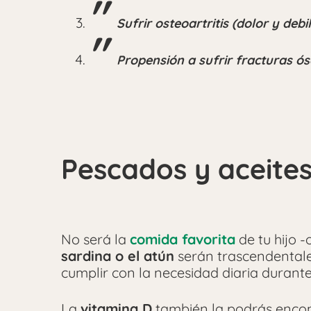
Sufrir osteoartritis (dolor y deb
Propensión a sufrir fracturas 
Pescados y aceite
No será la
comida favorita
de tu hijo -
sardina o el atún
serán trascendental
cumplir con la necesidad diaria durant
La
vitamina D
también la podrás encon