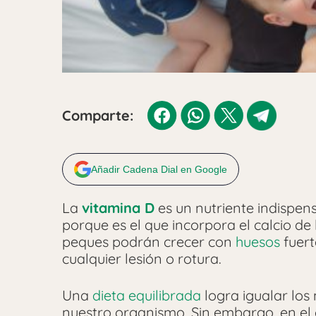
Comparte:
Añadir Cadena Dial en Google
La
vitamina D
es un nutriente indispen
porque es el que incorpora el calcio de
peques podrán crecer con
huesos
fuert
cualquier lesión o rotura.
Una
dieta equilibrada
logra igualar los
nuestro organismo. Sin embargo, en el