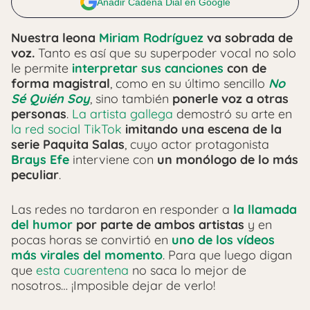
Añadir Cadena Dial en Google
Nuestra leona
Miriam Rodríguez
va sobrada de
voz.
Tanto es así que su superpoder vocal no solo
le permite
interpretar sus canciones
con de
forma magistral
, como en su último sencillo
No
Sé Quién Soy
, sino también
ponerle voz a otras
personas
.
La artista gallega
demostró su arte en
la red social TikTok
imitando una escena de la
serie Paquita Salas
, cuyo actor protagonista
Brays Efe
interviene con
un monólogo de lo más
peculiar
.
Las redes no tardaron en responder a
la llamada
del humor
por parte de ambos artistas
y en
pocas horas se convirtió en
uno de los vídeos
más virales del momento
. Para que luego digan
que
esta cuarentena
no saca lo mejor de
nosotros… ¡Imposible dejar de verlo!