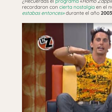
¿Recuerdas el
programa
«
Homo Zappi
recordaron con
cierta nostalgia
en el 
estabas entonces»
durante el año
2003