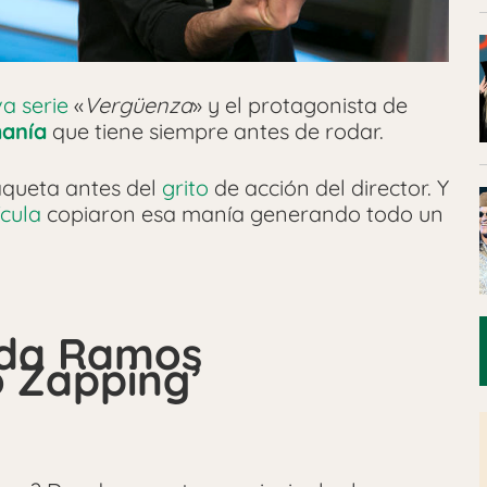
a serie
«
Vergüenza
» y el protagonista de
anía
que tiene siempre antes de rodar.
laqueta antes del
grito
de acción del director. Y
ícula
copiaron esa manía generando todo un
nda Ramos
 Zapping’