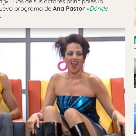
ng
«? Dos de sus actores principales lo
nuevo programa de
Ana Pastor
«Dónde
.