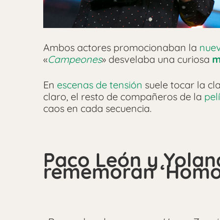
Ambos actores promocionaban la
nuev
«
Campeones
» desvelaba una curiosa
m
En
escenas de tensión
suele tocar la c
claro, el resto de compañeros de la
pel
caos en cada secuencia.
Paco León y Yola
rememoran ‘Homo